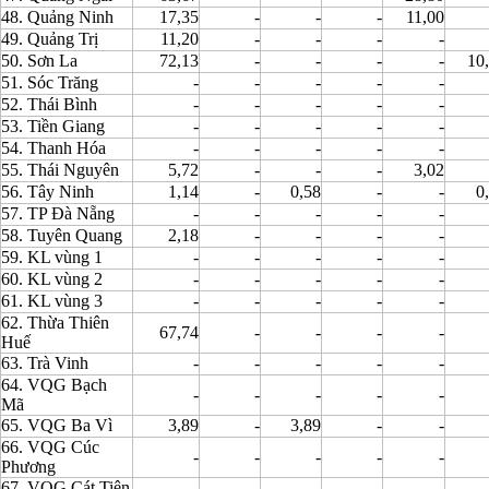
48. Quảng Ninh
17,35
-
-
-
11,00
49. Quảng Trị
11,20
-
-
-
-
50. Sơn La
72,13
-
-
-
-
10
51. Sóc Trăng
-
-
-
-
-
52. Thái Bình
-
-
-
-
-
53. Tiền Giang
-
-
-
-
-
54. Thanh Hóa
-
-
-
-
-
55. Thái Nguyên
5,72
-
-
-
3,02
56. Tây Ninh
1,14
-
0,58
-
-
0
57. TP Đà Nẵng
-
-
-
-
-
58. Tuyên Quang
2,18
-
-
-
-
59. KL vùng 1
-
-
-
-
-
60. KL vùng 2
-
-
-
-
-
61. KL vùng 3
-
-
-
-
-
62. Thừa Thiên
67,74
-
-
-
-
Huế
63. Trà Vinh
-
-
-
-
-
64. VQG Bạch
-
-
-
-
-
Mã
65. VQG Ba Vì
3,89
-
3,89
-
-
66. VQG Cúc
-
-
-
-
-
Phương
67. VQG Cát Tiên
-
-
-
-
-