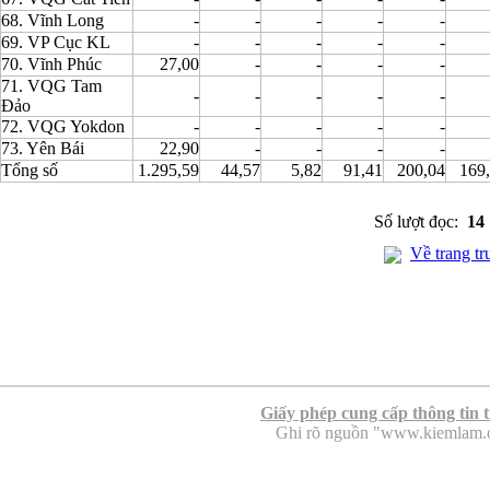
68. Vĩnh Long
-
-
-
-
-
69. VP Cục KL
-
-
-
-
-
70. Vĩnh Phúc
27,00
-
-
-
-
71. VQG Tam
-
-
-
-
-
Đảo
72. VQG Yokdon
-
-
-
-
-
73. Yên Bái
22,90
-
-
-
-
Tổng số
1.295,59
44,57
5,82
91,41
200,04
169
Số lượt đọc:
14
Về trang tr
Giấy phép cung cấp thông tin 
Ghi rõ nguồn "www.kiemlam.org