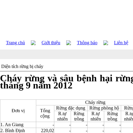
Trang chủ
Giới thiệu
Thông báo
Liên hệ
Diện tích rừng bị cháy
Cháy rừng và sâu bệnh hại rừn
tháng 9 năm 2012
Cháy rừng
Rừng đặc dụng
Rừng phòng hộ
Rừng
Đơn vị
Tổng
R.tự
Rừng
R.tự
Rừng
R.t
cộng
nhiên
trồng
nhiên
trồng
nhiê
1. An Giang
-
-
-
-
-
2. Bình Định
220,02
-
-
-
-