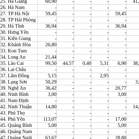
25. Hà Giang
60,90
-
-
-
-
41
26. Hà Nam
-
-
-
-
-
27. TP Hà Nội
59,45
-
-
-
59,45
28. TP Hải Phòng
-
-
-
-
-
29. Hà Tĩnh
36,94
-
-
-
36,94
30. Hưng Yên
-
-
-
-
-
31. Kiên Giang
-
-
-
-
-
32. Khánh Hòa
26,80
-
-
-
-
33. Kon Tum
-
-
-
-
-
34. Long An
21,44
-
-
-
-
35. Lào Cai
99,50
44,57
0,40
5,31
6,90
38
36. Lai Châu
-
-
-
-
-
37. Lâm Đồng
5,15
-
-
2,95
-
38. Lạng Sơn
50,29
-
-
-
-
3
39. Nghệ An
36,42
-
-
-
20,77
40. Ninh Bình
3,00
-
-
-
3,00
41. Nam Định
-
-
-
-
-
42. Ninh Thuận
14,80
-
-
-
-
14
43. Phú Thọ
-
-
-
-
-
44. Phú Yên
113,07
-
-
-
17,00
45. Quảng Bình
5,00
-
-
-
5,00
46. Quảng Nam
-
-
-
-
-
47. Quảng Ngãi
63,67
-
-
-
28,80