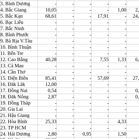
3. Bình Dương
-
-
-
-
-
4. Bắc Giang
10,05
-
-
-
1,00
2
5. Bắc Kạn
68,61
-
-
17,91
-
24
6. Bạc Liêu
-
-
-
-
-
7. Bắc Ninh
-
-
-
-
-
8. Bình Phước
-
-
-
-
-
9. Bà Rịa V.Tàu
-
-
-
-
-
10. Bình Thuận
-
-
-
-
-
11. Bến Tre
-
-
-
-
-
12. Cao Bằng
40,28
-
-
7,55
1,33
6
13. Cà Mau
-
-
-
-
-
14. Cần Thơ
-
-
-
-
-
15. Điện Biên
85,41
-
-
57,69
-
27
16. Đăk Lăk
12,00
-
-
-
-
17. Đồng Nai
0,54
-
-
-
-
0
18. Đăk Nông
2,87
-
-
-
-
0
19. Đồng Tháp
-
-
-
-
-
20. Gia Lai
-
-
-
-
-
21. Hậu Giang
-
-
-
-
-
22. Hòa Bình
25,33
-
-
-
4,33
23. TP HCM
-
-
-
-
-
24. Hải Dương
2,80
-
0,95
-
1,50