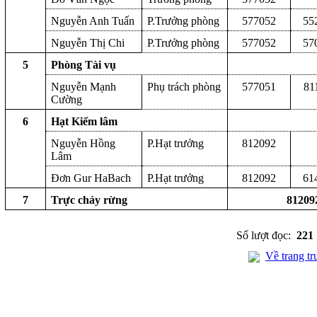
Nguyễn Anh Tuấn
P.Trưởng phòng
577052
55
Nguyễn Thị Chi
P.Trưởng phòng
577052
57
5
Phòng Tài vụ
Nguyễn Mạnh
Phụ trách phòng
577051
81
Cường
6
Hạt Kiểm lâm
Nguyễn Hồng
P.Hạt trưởng
812092
Lâm
Đơn Gur HaBach
P.Hạt trưởng
812092
61
7
Trực cháy rừng
81209
Số lượt đọc:
221
Về trang tr