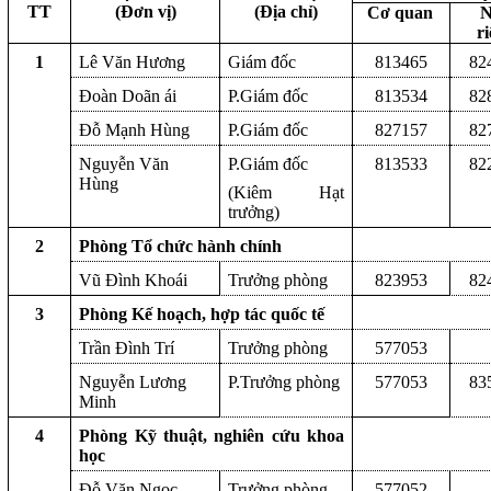
TT
(Đơn vị)
(Địa chỉ)
Cơ quan
N
r
1
Lê Văn Hương
Giám đốc
813465
82
Đoàn Doãn ái
P.Giám đốc
813534
82
Đỗ Mạnh Hùng
P.Giám đốc
827157
82
Nguyễn Văn
P.Giám đốc
813533
82
Hùng
(Kiêm Hạt
trưởng)
2
Phòng Tổ chức hành chính
Vũ Đình Khoái
Trưởng phòng
823953
82
3
Phòng Kế hoạch, hợp tác quốc tế
Trần Đình Trí
Trưởng phòng
577053
Nguyễn Lương
P.Trưởng phòng
577053
83
Minh
4
Phòng Kỹ thuật, nghiên cứu khoa
học
Đỗ Văn Ngọc
Trưởng phòng
577052