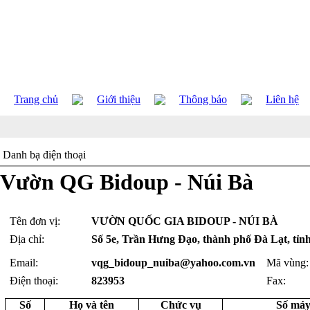
Trang chủ
Giới thiệu
Thông báo
Liên hệ
Danh bạ điện thoại
Vườn QG Bidoup - Núi Bà
Tên đơn vị:
VƯỜN QUỐC GIA BIDOUP - NÚI BÀ
Địa chỉ:
Số 5e, Trần Hưng Đạo, thành phố Đà Lạt, tỉ
Email:
vqg_bidoup_nuiba@yahoo.com.vn
Mã vùng
:
Điện thoại:
823953
Fax:
Số
Họ và tên
Chức vụ
Số máy