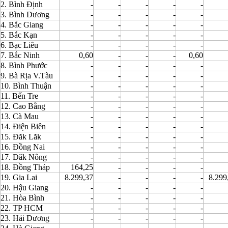
2. Bình Định
-
-
-
-
-
3. Bình Dương
-
-
-
-
-
4. Bắc Giang
-
-
-
-
-
5. Bắc Kạn
-
-
-
-
-
6. Bạc Liêu
-
-
-
-
-
7. Bắc Ninh
0,60
-
-
-
0,60
8. Bình Phước
-
-
-
-
-
9. Bà Rịa V.Tàu
-
-
-
-
-
10. Bình Thuận
-
-
-
-
-
11. Bến Tre
-
-
-
-
-
12. Cao Bằng
-
-
-
-
-
13. Cà Mau
-
-
-
-
-
14. Điện Biên
-
-
-
-
-
15. Đăk Lăk
-
-
-
-
-
16. Đồng Nai
-
-
-
-
-
17. Đăk Nông
-
-
-
-
-
18. Đồng Tháp
164,25
-
-
-
-
19. Gia Lai
8.299,37
-
-
-
-
8.299
20. Hậu Giang
-
-
-
-
-
21. Hòa Bình
-
-
-
-
-
22. TP HCM
-
-
-
-
-
23. Hải Dương
-
-
-
-
-