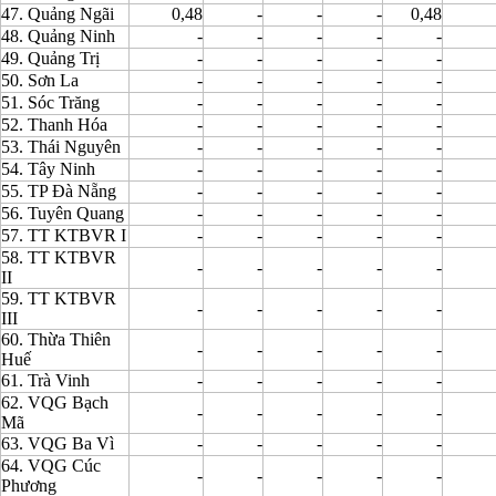
47. Quảng Ngãi
0,48
-
-
-
0,48
48. Quảng Ninh
-
-
-
-
-
49. Quảng Trị
-
-
-
-
-
50. Sơn La
-
-
-
-
-
51. Sóc Trăng
-
-
-
-
-
52. Thanh Hóa
-
-
-
-
-
53. Thái Nguyên
-
-
-
-
-
54. Tây Ninh
-
-
-
-
-
55. TP Đà Nẵng
-
-
-
-
-
56. Tuyên Quang
-
-
-
-
-
57. TT KTBVR I
-
-
-
-
-
58. TT KTBVR
-
-
-
-
-
II
59. TT KTBVR
-
-
-
-
-
III
60. Thừa Thiên
-
-
-
-
-
Huế
61. Trà Vinh
-
-
-
-
-
62. VQG Bạch
-
-
-
-
-
Mã
63. VQG Ba Vì
-
-
-
-
-
64. VQG Cúc
-
-
-
-
-
Phương