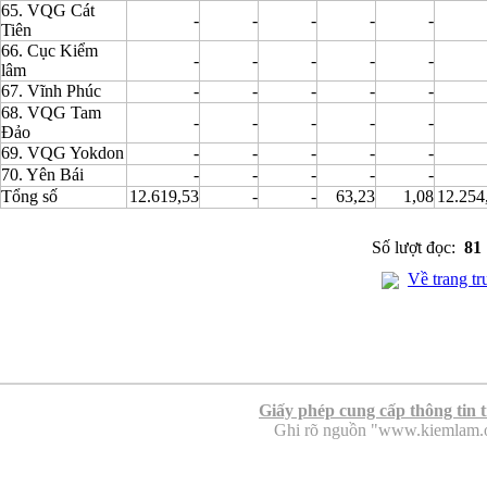
65. VQG Cát
-
-
-
-
-
Tiên
66. Cục Kiểm
-
-
-
-
-
lâm
67. Vĩnh Phúc
-
-
-
-
-
68. VQG Tam
-
-
-
-
-
Đảo
69. VQG Yokdon
-
-
-
-
-
70. Yên Bái
-
-
-
-
-
Tổng số
12.619,53
-
-
63,23
1,08
12.254
Số lượt đọc:
81
Về trang tr
Giấy phép cung cấp thông tin 
Ghi rõ nguồn "www.kiemlam.org