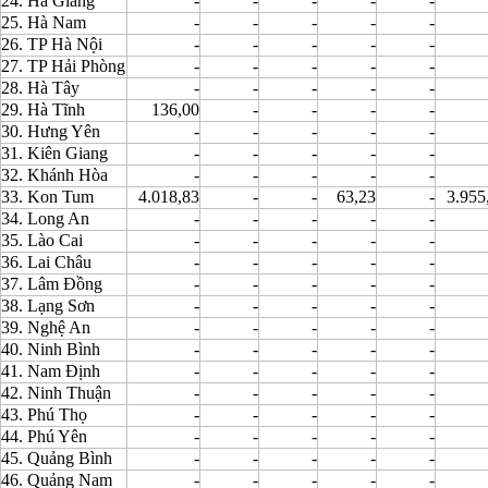
24. Hà Giang
-
-
-
-
-
25. Hà Nam
-
-
-
-
-
26. TP Hà Nội
-
-
-
-
-
27. TP Hải Phòng
-
-
-
-
-
28. Hà Tây
-
-
-
-
-
29. Hà Tĩnh
136,00
-
-
-
-
30. Hưng Yên
-
-
-
-
-
31. Kiên Giang
-
-
-
-
-
32. Khánh Hòa
-
-
-
-
-
33. Kon Tum
4.018,83
-
-
63,23
-
3.955
34. Long An
-
-
-
-
-
35. Lào Cai
-
-
-
-
-
36. Lai Châu
-
-
-
-
-
37. Lâm Đồng
-
-
-
-
-
38. Lạng Sơn
-
-
-
-
-
39. Nghệ An
-
-
-
-
-
40. Ninh Bình
-
-
-
-
-
41. Nam Định
-
-
-
-
-
42. Ninh Thuận
-
-
-
-
-
43. Phú Thọ
-
-
-
-
-
44. Phú Yên
-
-
-
-
-
45. Quảng Bình
-
-
-
-
-
46. Quảng Nam
-
-
-
-
-