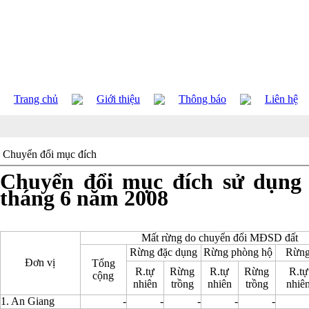
Trang chủ
Giới thiệu
Thông báo
Liên hệ
Chuyển đổi mục đích
Chuyển đổi mục đích sử dụng
tháng 6 năm 2008
Mất rừng do chuyển đổi MĐSD đất
Rừng đặc dụng
Rừng phòng hộ
Rừng
Đơn vị
Tổng
R.tự
Rừng
R.tự
Rừng
R.tự
cộng
nhiên
trồng
nhiên
trồng
nhiê
1. An Giang
-
-
-
-
-