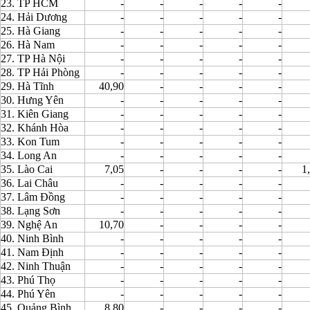
23. TP HCM
-
-
-
-
-
24. Hải Dương
-
-
-
-
-
25. Hà Giang
-
-
-
-
-
26. Hà Nam
-
-
-
-
-
27. TP Hà Nội
-
-
-
-
-
28. TP Hải Phòng
-
-
-
-
-
29. Hà Tĩnh
40,90
-
-
-
-
30. Hưng Yên
-
-
-
-
-
31. Kiên Giang
-
-
-
-
-
32. Khánh Hòa
-
-
-
-
-
33. Kon Tum
-
-
-
-
-
34. Long An
-
-
-
-
-
35. Lào Cai
7,05
-
-
-
-
1
36. Lai Châu
-
-
-
-
-
37. Lâm Đồng
-
-
-
-
-
38. Lạng Sơn
-
-
-
-
-
39. Nghệ An
10,70
-
-
-
-
40. Ninh Bình
-
-
-
-
-
41. Nam Định
-
-
-
-
-
42. Ninh Thuận
-
-
-
-
-
43. Phú Thọ
-
-
-
-
-
44. Phú Yên
-
-
-
-
-
45. Quảng Bình
8,80
-
-
-
-