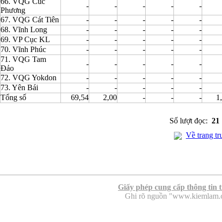
66. VQG Cúc
-
-
-
-
-
Phương
67. VQG Cát Tiên
-
-
-
-
-
68. Vĩnh Long
-
-
-
-
-
69. VP Cục KL
-
-
-
-
-
70. Vĩnh Phúc
-
-
-
-
-
71. VQG Tam
-
-
-
-
-
Đảo
72. VQG Yokdon
-
-
-
-
-
73. Yên Bái
-
-
-
-
-
Tổng số
69,54
2,00
-
-
-
1
Số lượt đọc:
21
Về trang tr
Giấy phép cung cấp thông tin 
Ghi rõ nguồn "www.kiemlam.org