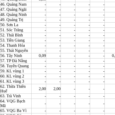
46. Quảng Nam
-
-
-
-
-
47. Quảng Ngãi
-
-
-
-
-
48. Quảng Ninh
-
-
-
-
-
49. Quảng Trị
-
-
-
-
-
50. Sơn La
-
-
-
-
-
51. Sóc Trăng
-
-
-
-
-
52. Thái Bình
-
-
-
-
-
53. Tiền Giang
-
-
-
-
-
54. Thanh Hóa
-
-
-
-
-
55. Thái Nguyên
-
-
-
-
-
56. Tây Ninh
0,09
-
-
-
-
0
57. TP Đà Nẵng
-
-
-
-
-
58. Tuyên Quang
-
-
-
-
-
59. KL vùng 1
-
-
-
-
-
60. KL vùng 2
-
-
-
-
-
61. KL vùng 3
-
-
-
-
-
62. Thừa Thiên
2,00
2,00
-
-
-
Huế
63. Trà Vinh
-
-
-
-
-
64. VQG Bạch
-
-
-
-
-
Mã
65. VQG Ba Vì
-
-
-
-
-