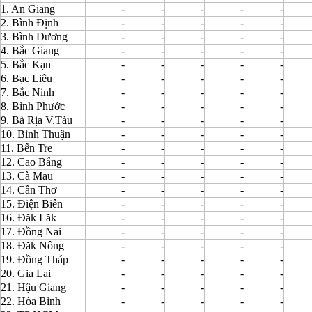
1. An Giang
-
-
-
-
-
2. Bình Định
-
-
-
-
-
3. Bình Dương
-
-
-
-
-
4. Bắc Giang
-
-
-
-
-
5. Bắc Kạn
-
-
-
-
-
6. Bạc Liêu
-
-
-
-
-
7. Bắc Ninh
-
-
-
-
-
8. Bình Phước
-
-
-
-
-
9. Bà Rịa V.Tàu
-
-
-
-
-
10. Bình Thuận
-
-
-
-
-
11. Bến Tre
-
-
-
-
-
12. Cao Bằng
-
-
-
-
-
13. Cà Mau
-
-
-
-
-
14. Cần Thơ
-
-
-
-
-
15. Điện Biên
-
-
-
-
-
16. Đăk Lăk
-
-
-
-
-
17. Đồng Nai
-
-
-
-
-
18. Đăk Nông
-
-
-
-
-
19. Đồng Tháp
-
-
-
-
-
20. Gia Lai
-
-
-
-
-
21. Hậu Giang
-
-
-
-
-
22. Hòa Bình
-
-
-
-
-