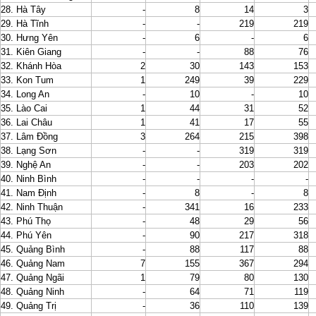
28. Hà Tây
-
8
14
3
29. Hà Tĩnh
-
-
219
219
30. Hưng Yên
-
6
-
6
31. Kiên Giang
-
-
88
76
32. Khánh Hòa
2
30
143
153
33. Kon Tum
1
249
39
229
34. Long An
-
10
-
10
35. Lào Cai
1
44
31
52
36. Lai Châu
1
41
17
55
37. Lâm Đồng
3
264
215
398
38. Lạng Sơn
-
-
319
319
39. Nghệ An
-
-
203
202
40. Ninh Bình
-
-
-
-
41. Nam Định
-
8
-
8
42. Ninh Thuận
-
341
16
233
43. Phú Thọ
-
48
29
56
44. Phú Yên
-
90
217
318
45. Quảng Bình
-
88
117
88
46. Quảng Nam
7
155
367
294
47. Quảng Ngãi
1
79
80
130
48. Quảng Ninh
-
64
71
119
49. Quảng Trị
-
36
110
139