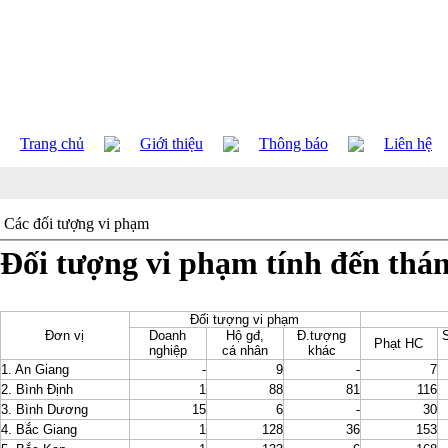
Trang chủ
Giới thiệu
Thông báo
Liên hệ
Các đối tượng vi phạm
Đối tượng vi phạm tính đến thá
Đối tượng vi phạm
Đơn vị
Doanh
Hộ gđ,
Đ.tượng
Phạt HC
nghiệp
cá nhân
khác
1. An Giang
-
9
-
7
2. Bình Định
1
88
81
116
3. Bình Dương
15
6
-
30
4. Bắc Giang
1
128
36
153