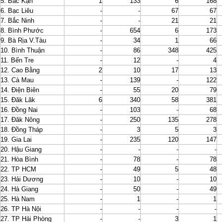
5. Bắc Kạn
1
133
6
168
6. Bạc Liêu
-
-
67
67
7. Bắc Ninh
-
-
21
21
8. Bình Phước
-
654
6
173
9. Bà Rịa V.Tàu
-
34
1
66
10. Bình Thuận
-
86
348
425
11. Bến Tre
-
12
-
4
12. Cao Bằng
2
10
17
13
13. Cà Mau
-
139
-
122
14. Điện Biên
-
55
20
79
15. Đăk Lăk
6
340
58
381
16. Đồng Nai
-
103
-
68
17. Đăk Nông
-
250
135
278
18. Đồng Tháp
-
3
5
3
19. Gia Lai
-
235
120
147
20. Hậu Giang
-
-
-
-
21. Hòa Bình
-
78
-
78
22. TP HCM
-
49
5
48
23. Hải Dương
-
10
-
10
24. Hà Giang
-
50
-
49
25. Hà Nam
-
1
-
1
26. TP Hà Nội
-
-
-
-
27. TP Hải Phòng
-
-
3
1