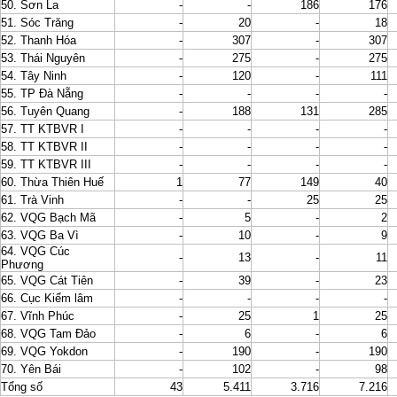
50. Sơn La
-
-
186
176
51. Sóc Trăng
-
20
-
18
52. Thanh Hóa
-
307
-
307
53. Thái Nguyên
-
275
-
275
54. Tây Ninh
-
120
-
111
55. TP Đà Nẵng
-
-
-
-
56. Tuyên Quang
-
188
131
285
57. TT KTBVR I
-
-
-
-
58. TT KTBVR II
-
-
-
-
59. TT KTBVR III
-
-
-
-
60. Thừa Thiên Huế
1
77
149
40
61. Trà Vinh
-
-
25
25
62. VQG Bạch Mã
-
5
-
2
63. VQG Ba Vì
-
10
-
9
64. VQG Cúc
-
13
-
11
Phương
65. VQG Cát Tiên
-
39
-
23
66. Cục Kiểm lâm
-
-
-
-
67. Vĩnh Phúc
-
25
1
25
68. VQG Tam Đảo
-
6
-
6
69. VQG Yokdon
-
190
-
190
70. Yên Bái
-
102
-
98
Tổng số
43
5.411
3.716
7.216