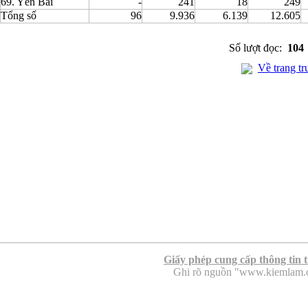
69. Yên Bái
-
241
18
249
Tổng số
96
9.936
6.139
12.605
Số lượt đọc:
104
Về trang tr
Giấy phép cung cấp thông tin 
Ghi rõ nguồn "www.kiemlam.org