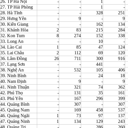
26. TP Hà Nội
-
-
1
-
27. TP Hải Phòng
-
-
1
-
28. Hà Tĩnh
-
-
328
251
29. Hưng Yên
-
9
-
9
30. Kiên Giang
-
-
162
134
31. Khánh Hòa
2
83
215
284
32. Kon Tum
8
274
152
338
33. Long An
-
-
10
-
34. Lào Cai
1
85
47
124
35. Lai Châu
2
112
69
120
36. Lâm Đồng
26
711
300
916
37. Lạng Sơn
-
-
441
-
38. Nghệ An
-
532
105
406
39. Ninh Bình
-
-
24
18
40. Nam Định
-
9
-
9
41. Ninh Thuận
-
321
74
362
42. Phú Thọ
-
131
35
161
43. Phú Yên
-
167
296
399
44. Quảng Bình
-
307
-
307
45. Quảng Nam
-
169
458
537
46. Quảng Ngãi
1
73
97
137
47. Quảng Ninh
1
134
129
243
48. Quảng Trị
-
-
286
260