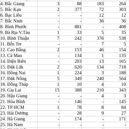
4. Bắc Giang
3
88
183
264
5. Bắc Kạn
2
377
72
303
6. Bạc Liêu
-
-
12
12
7. Bắc Ninh
-
-
36
36
8. Bình Phước
-
881
-
408
9. Bà Rịa V.Tàu
1
33
5
35
10. Bình Thuận
7
242
376
538
11. Bến Tre
-
-
7
5
12. Cao Bằng
2
153
46
154
13. Cà Mau
-
134
1
135
14. Điện Biên
-
203
13
165
15. Đăk Lăk
2
620
134
718
16. Đồng Nai
1
224
3
188
17. Đăk Nông
5
349
240
564
18. Đồng Tháp
1
10
4
10
19. Gia Lai
15
388
210
343
20. Hậu Giang
-
-
4
3
21. Hòa Bình
-
146
-
145
22. TP HCM
1
78
8
84
23. Hải Dương
-
28
9
27
24. Hà Giang
-
174
-
171
25. Hà Nam
-
-
-
-