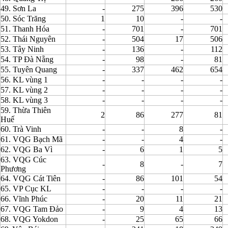
49. Sơn La
-
275
396
530
50. Sóc Trăng
1
10
-
-
51. Thanh Hóa
-
701
-
701
52. Thái Nguyên
-
504
17
506
53. Tây Ninh
-
136
-
112
54. TP Đà Nẵng
-
98
-
81
55. Tuyên Quang
-
337
462
654
56. KL vùng 1
-
-
-
-
57. KL vùng 2
-
-
-
-
58. KL vùng 3
-
-
-
-
59. Thừa Thiên
2
86
277
81
Huế
60. Trà Vinh
-
-
8
-
61. VQG Bạch Mã
-
-
4
-
62. VQG Ba Vì
-
6
1
5
63. VQG Cúc
-
8
-
7
Phương
64. VQG Cát Tiên
-
86
101
54
65. VP Cục KL
-
-
-
-
66. Vĩnh Phúc
-
20
11
21
67. VQG Tam Đảo
-
9
4
13
68. VQG Yokdon
-
25
65
66