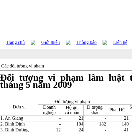
Trang chủ
Giới thiệu
Thông báo
Liên hệ
Các đối tượng vi phạm
Đối tượng vi phạm lâm luật 
tháng 5 năm 2009
Đối tượng vi phạm
Đơn vị
Doanh
Đ.tượng
S
Hộ gđ,
Phạt HC
nghiệp
cá nhân
khác
1. An Giang
-
21
-
21
2. Bình Định
-
104
182
140
3. Bình Dương
12
24
-
41