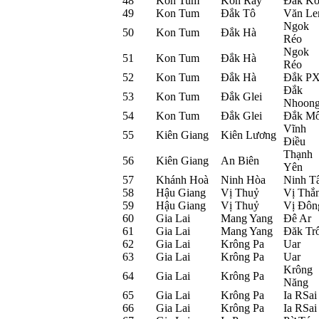
48
Kon Tum
Kon Rẫy
Đắk Kô
49
Kon Tum
Đắk Tô
Văn L
Ngok
50
Kon Tum
Đắk Hà
Réo
Ngok
51
Kon Tum
Đắk Hà
Réo
52
Kon Tum
Đắk Hà
Đắk PX
Đắk
53
Kon Tum
Đắk Glei
Nhoon
54
Kon Tum
Đắk Glei
Đắk M
Vĩnh
55
Kiên Giang
Kiên Lương
Điều
Thạnh
56
Kiên Giang
An Biên
Yên
57
Khánh Hoà
Ninh Hòa
Ninh T
58
Hậu Giang
Vị Thuỷ
Vị Thắ
59
Hậu Giang
Vị Thuỷ
Vị Đôn
60
Gia Lai
Mang Yang
Đê Ar
61
Gia Lai
Mang Yang
Đăk Trô
62
Gia Lai
Krông Pa
Uar
63
Gia Lai
Krông Pa
Uar
Krông
64
Gia Lai
Krông Pa
Năng
65
Gia Lai
Krông Pa
Ia RSai
66
Gia Lai
Krông Pa
Ia RSai