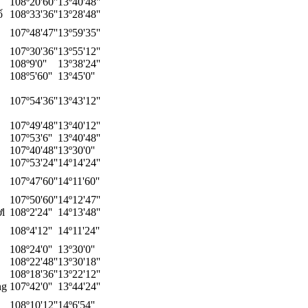
108º20'60''
13º40'48''
ố
108º33'36''
13º28'48''
107º48'47''
13º59'35''
107º30'36''
13º55'12''
108º9'0''
13º38'24''
108º5'60''
13º45'0''
107º54'36''
13º43'12''
107º49'48''
13º40'12''
107º53'6''
13º40'48''
107º40'48''
13º30'0''
107º53'24''
14º14'24''
107º47'60''
14º11'60''
107º50'60''
14º12'47''
l
108º2'24''
14º13'48''
108º4'12''
14º11'24''
108º24'0''
13º30'0''
108º22'48''
13º30'18''
108º18'36''
13º22'12''
ng
107º42'0''
13º44'24''
108º10'12''
14º6'54''