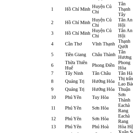
Tân
Huyện Củ
1
Hồ Chí Minh
Thạnh
Chi
Tây
Huyện Củ
Tân An
2
Hồ Chí Minh
Chi
Hội
Huyện Củ
Tân An
3
Hồ Chí Minh
Chi
Hội
Thạnh
4
Cần Thơ
Vĩnh Thạnh
Qưới
Tân
5
Tiền Giang
Châu Thành
Hương
Thừa Thiên
Phong
6
Phong Điền
Huế
Hòa
7
Tây Ninh
Tân Châu
Tân Hà
Thị trấn
8
Quảng Trị
Hướng Hóa
Lao Bả
9
Quảng Trị
Hướng Hóa
Thuận
Sơn
10
Phú Yên
Tuy Hòa
Thành
Eachà
11
Phú Yên
Sơn Hòa
Rang
Eachà
12
Phú Yên
Sơn Hòa
Rang
13
Phú Yên
Phú Hoà
Hòa Hộ
Xuân S