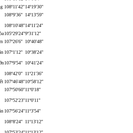
ng
108º11'42''
14º19'30''
108º9'36''
14º13'59''
108º10'48''
14º11'24''
òa
105º29'24''
9º31'12''
âm
107º26'6''
10º40'48''
ân
107º1'12''
10º38'24''
ớn
107º9'54''
10º41'24''
108º42'0''
11º21'36''
ết
107º46'48''
10º58'12''
107º50'60''
11º0'18''
107º52'23''
11º0'11''
ần
107º56'24''
11º3'54''
108º8'24''
11º13'12''
107º53'24''
11º13'12''