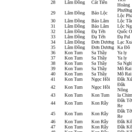
28
Lâm Đồng
Cát Tiên
Hoàng
Phường
29
Lâm Đồng
Bảo Lộc
Lộc Phá
30
Lâm Đồng
Bảo Lâm
Lộc Tâ
31
Lâm Đồng
Bảo Lâm
Lộc Ng
32
Lâm Đồng
Đạ Tẻh
Quốc O
33
Lâm Đồng
Đạ Tẻh
Đạ Pal
34
Lâm Đồng
Đơn Dương
Lạc Xu
35
Lâm Đồng
Đơn Dương
Ka Đô
36
Kon Tum
Sa Thầy
Ya ly
37
Kon Tum
Sa Thầy
Ya ly
38
Kon Tum
Sa Thầy
Sa Ngh
39
Kon Tum
Sa Thầy
Mô Rai
40
Kon Tum
Sa Thầy
Mô Rai
41
Kon Tum
Ngọc Hồi
Đắk X
Đắk
42
Kon Tum
Ngọc Hồi
Nông
43
Kon Tum
Kon Tum
Ia Chi
Đắk Tờ
44
Kon Tum
Kon Rẫy
Re
Đắk Tờ
45
Kon Tum
Kon Rẫy
Re
46
Kon Tum
Kon Rẫy
Đắk Kô
47
Kon Tum
Kon Rẫy
Đắk Kô