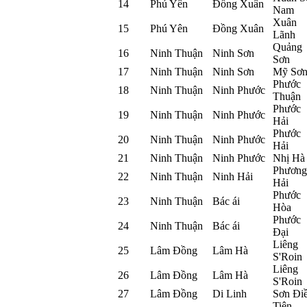
14
Phú Yên
Đồng Xuân
Nam
Xuân
15
Phú Yên
Đồng Xuân
Lãnh
Quảng
16
Ninh Thuận
Ninh Sơn
Sơn
17
Ninh Thuận
Ninh Sơn
Mỹ Sơ
Phước
18
Ninh Thuận
Ninh Phước
Thuận
Phước
19
Ninh Thuận
Ninh Phước
Hải
Phước
20
Ninh Thuận
Ninh Phước
Hải
21
Ninh Thuận
Ninh Phước
Nhị Hà
Phương
22
Ninh Thuận
Ninh Hải
Hải
Phước
23
Ninh Thuận
Bác ái
Hòa
Phước
24
Ninh Thuận
Bác ái
Đại
Liêng
25
Lâm Đồng
Lâm Hà
S'Roin
Liêng
26
Lâm Đồng
Lâm Hà
S'Roin
27
Lâm Đồng
Di Linh
Sơn Đi
Tiên