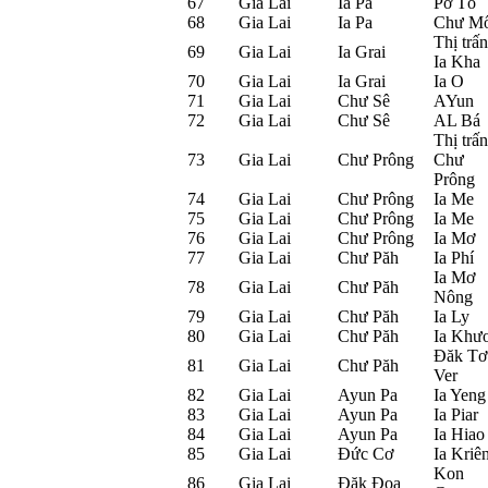
67
Gia Lai
Ia Pa
Pờ Tó
68
Gia Lai
Ia Pa
Chư M
Thị trấn
69
Gia Lai
Ia Grai
Ia Kha
70
Gia Lai
Ia Grai
Ia O
71
Gia Lai
Chư Sê
AYun
72
Gia Lai
Chư Sê
AL Bá
Thị trấn
73
Gia Lai
Chư Prông
Chư
Prông
74
Gia Lai
Chư Prông
Ia Me
75
Gia Lai
Chư Prông
Ia Me
76
Gia Lai
Chư Prông
Ia Mơ
77
Gia Lai
Chư Păh
Ia Phí
Ia Mơ
78
Gia Lai
Chư Păh
Nông
79
Gia Lai
Chư Păh
Ia Ly
80
Gia Lai
Chư Păh
Ia Khươ
Đăk Tơ
81
Gia Lai
Chư Păh
Ver
82
Gia Lai
Ayun Pa
Ia Yeng
83
Gia Lai
Ayun Pa
Ia Piar
84
Gia Lai
Ayun Pa
Ia Hiao
85
Gia Lai
Đức Cơ
Ia Kriê
Kon
86
Gia Lai
Đăk Đoa