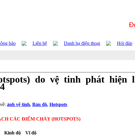
ông báo
Liên hệ
Danh bạ điện thoại
Hỏi đáp
tspots) do vệ tinh phát hiện 
14
 về:
ảnh vệ tinh
,
Bản đồ
,
Hotspots
ÁCH CÁC ĐIỂM CHÁY (HOTSPOTS)
Kinh độ
Vĩ độ