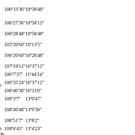
106º33'36''
10º58'48''
106º27'36''
10º58'12''
106º28'48''
10º58'48''
105º20'60''
10º13'5''
106º20'60''
10º28'48''
107º19'12''
16º37'12''
106º7'37''
11º44'24''
106º35'24''
16º37'12''
o
106º40'30''
16º33'0''
109º3'7''
13º0'47''
108º49'48''
13º9'36''
108º51'7''
13º8'2''
i
109º6'43''
13º4'23''
ơn