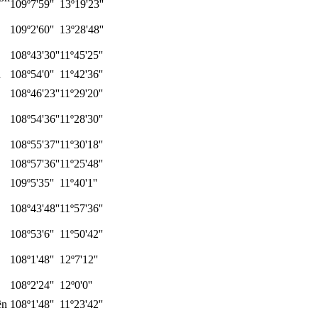
109º7'59''
13º19'23''
109º2'60''
13º28'48''
108º43'30''
11º45'25''
n
108º54'0''
11º42'36''
108º46'23''
11º29'20''
108º54'36''
11º28'30''
108º55'37''
11º30'18''
108º57'36''
11º25'48''
109º5'35''
11º40'1''
108º43'48''
11º57'36''
108º53'6''
11º50'42''
108º1'48''
12º7'12''
108º2'24''
12º0'0''
ền
108º1'48''
11º23'42''