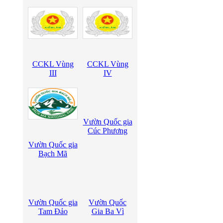
CCKL Vùng
CCKL Vùng
III
IV
Vườn Quốc gia
Cúc Phương
Vườn Quốc gia
Bạch Mã
Vườn Quốc gia
Vườn Quốc
Tam Đảo
Gia Ba Vì