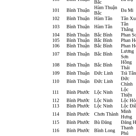
Bắc
Hàm Thuận
101
Bình Thuận
Đa Mi
Bắc
102
Bình Thuận
Hàm Tân
Tân Xu
Tân
103
Bình Thuận
Hàm Tân
Thắng
104
Bình Thuận
Bắc Bình
Phan S
105
Bình Thuận
Bắc Bình
Phan H
106
Bình Thuận
Bắc Bình
Phan H
Lương
107
Bình Thuận
Bắc Bình
Sơn
Hồng
108
Bình Thuận
Bắc Bình
Thái
109
Bình Thuận
Đức Linh
Trà Tân
Đức
110
Bình Thuận
Đức Linh
Chính
Lộc
111
Bình Phước
Lộc Ninh
Thiện
112
Bình Phước
Lộc Ninh
Lộc Hò
113
Bình Phước
Lộc Ninh
Lộc Đi
Minh
114
Bình Phước
Chơn Thành
Hưng
115
Bình Phước
Bù Đăng
Đăng H
Thanh
116
Bình Phước
Bình Long
Phú