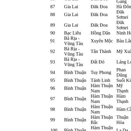
Gang
87
Gia Lai
Đăk Đoa
Hà Đô
Đăk
88
Gia Lai
Đăk Đoa
Sơmei
Đăk
89
Gia Lai
Đăk Đoa
Sơmei
90
Bạc Liêu
Hồng Dân
Ninh H
Bà Rịa -
91
Xuyên Mộc
Bàu L
Vũng Tàu
Bà Rịa -
92
Tân Thành
Mỹ Xu
Vũng Tàu
Bà Rịa -
93
Đất Đỏ
Láng L
Vũng Tàu
Phan
94
Bình Thuận
Tuy Phong
Dũng
95
Bình Thuận
Tánh Linh
Suối Ki
Hàm Thuận
Mỹ
96
Bình Thuận
Nam
Thạnh
Hàm Thuận
Hàm
97
Bình Thuận
Nam
Thạnh
Hàm Thuận
98
Bình Thuận
Hàm C
Nam
Hàm Thuận
Thuận
99
Bình Thuận
Bắc
Hòa
Hàm Thuận
100
Bình Thuận
La Dạ