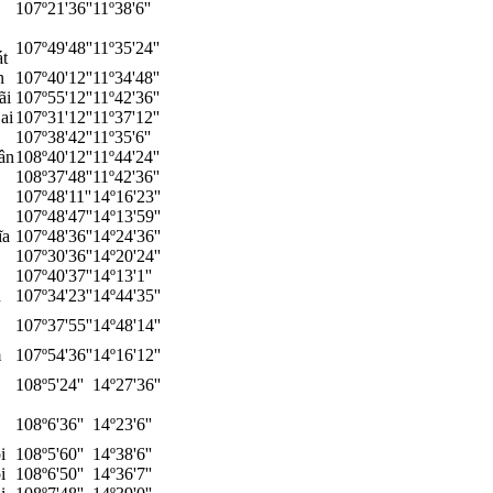
107º21'36''
11º38'6''
107º49'48''
11º35'24''
t
n
107º40'12''
11º34'48''
ãi
107º55'12''
11º42'36''
ai
107º31'12''
11º37'12''
107º38'42''
11º35'6''
ân
108º40'12''
11º44'24''
108º37'48''
11º42'36''
107º48'11''
14º16'23''
107º48'47''
14º13'59''
ĩa
107º48'36''
14º24'36''
107º30'36''
14º20'24''
107º40'37''
14º13'1''
ú
107º34'23''
14º44'35''
107º37'55''
14º48'14''
m
107º54'36''
14º16'12''
108º5'24''
14º27'36''
108º6'36''
14º23'6''
i
108º5'60''
14º38'6''
i
108º6'50''
14º36'7''