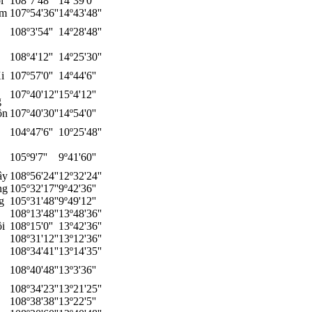
i
108º7'48''
14º39'0''
em
107º54'36''
14º43'48''
108º3'54''
14º28'48''
108º4'12''
14º25'30''
i
107º57'0''
14º44'6''
107º40'12''
15º4'12''
g
ôn
107º40'30''
14º54'0''
104º47'6''
10º25'48''
105º9'7''
9º41'60''
ây
108º56'24''
12º32'24''
ng
105º32'17''
9º42'36''
g
105º31'48''
9º49'12''
108º13'48''
13º48'36''
i
108º15'0''
13º42'36''
108º31'12''
13º12'36''
108º34'41''
13º14'35''
108º40'48''
13º3'36''
108º34'23''
13º21'25''
108º38'38''
13º22'5''