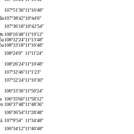
107º51'36''
11º16'48''
ân
107º38'42''
10º44'6''
107º36'18''
10º42'54''
ơn
108º16'48''
11º19'12''
òa
108º32'24''
11º13'48''
òa
108º33'18''
11º16'48''
108º24'0''
11º11'24''
108º26'24''
11º10'48''
107º32'46''
11º1'23''
107º32'24''
11º10'30''
106º33'36''
11º50'24''
a
106º35'60''
11º58'12''
ền
106º37'48''
11º48'36''
106º36'54''
11º28'48''
à
107º9'54''
11º34'48''
106º34'12''
11º40'48''