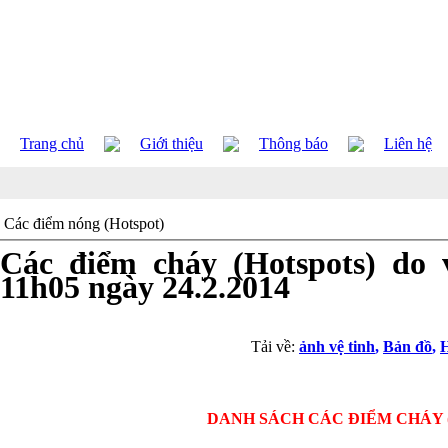
Trang chủ
Giới thiệu
Thông báo
Liên hệ
Các điểm nóng (Hotspot)
Các điểm cháy (Hotspots) do v
11h05 ngày 24.2.2014
Tải về:
ảnh vệ tinh
,
Bản đồ
,
H
DANH SÁCH CÁC ĐIỂM CHÁY 