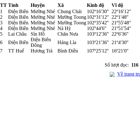
TT
Tỉnh
Huyện
Xã
Kinh độ
Vĩ độ
1
Điện Biên
Mường Nhé
Chung Chải
102º16'30''
22º16'12''
2
Điện Biên
Mường Nhé
Mường Toong
102º31'12''
22º1'48''
3
Điện Biên
Mường Nhé
Mường Toong
102º35'42''
21º55'48''
4
Điện Biên
Mường Nhé
Nà Hỳ
102º44'6''
21º51'54''
5
Lai Châu
Sìn Hồ
Chăn Nưa
103º12'36''
22º6'36''
Điện Biên
6
Điện Biên
Háng Lìa
103º21'36''
21º4'30''
Đông
7
TT Huế
Hương Trà
Bình Điền
107º25'12''
16º21'0''
Số lượt đọc:
116
Về trang tr