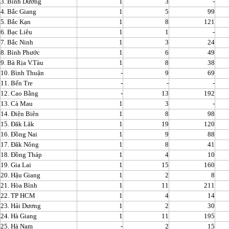
3. Bình Dương
1
3
-
4. Bắc Giang
1
5
99
5. Bắc Kạn
1
8
121
6. Bạc Liêu
1
1
-
7. Bắc Ninh
1
3
24
8. Bình Phước
1
6
49
9. Bà Rịa V.Tàu
1
8
38
10. Bình Thuận
-
9
69
11. Bến Tre
-
-
-
12. Cao Bằng
-
13
192
13. Cà Mau
1
3
-
14. Điện Biên
1
8
98
15. Đăk Lăk
1
19
120
16. Đồng Nai
1
9
88
17. Đăk Nông
1
8
41
18. Đồng Tháp
1
4
10
19. Gia Lai
1
15
160
20. Hậu Giang
1
2
8
21. Hòa Bình
1
11
211
22. TP HCM
1
4
14
23. Hải Dương
1
2
30
24. Hà Giang
1
11
195
25. Hà Nam
-
2
15