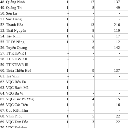
48. Quảng Ninh
1
17
137
49. Quảng Trị
1
8
49
50. Sơn La
-
-
-
51. Sóc Trăng
1
-
-
52. Thanh Hóa
1
13
216
53. Thái Nguyên
1
8
110
54. Tây Ninh
1
6
17
55. TP Đà Nẵng
1
3
12
56. Tuyên Quang
-
6
142
57. TT KTBVR I
-
-
-
58. TT KTBVR II
-
-
-
59. TT KTBVR III
-
-
-
60. Thừa Thiên Huế
1
9
137
61. Trà Vinh
-
-
-
62. VQG Bến En
1
-
-
63. VQG Bạch Mã
1
-
-
64. VQG Ba Vì
1
-
-
65. VQG Cúc Phương
1
4
15
66. VQG Cát Tiên
1
1
16
67. Cục Kiểm lâm
-
-
-
68. Vĩnh Phúc
1
5
22
69. VQG Tam Đảo
1
3
22
70. VQG Yokdon
-
-
-