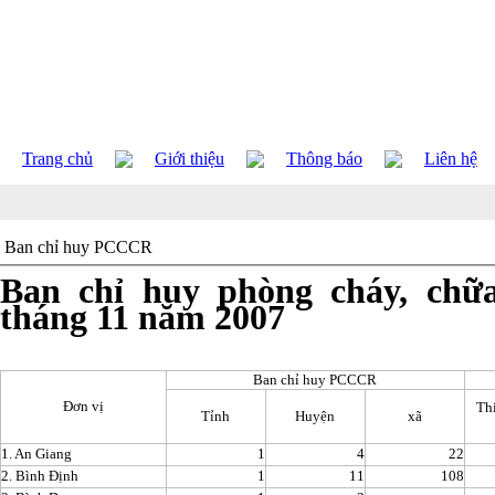
Trang chủ
Giới thiệu
Thông báo
Liên hệ
Ban chỉ huy PCCCR
Ban chỉ huy phòng cháy, chữ
tháng 11 năm 2007
Ban chỉ huy PCCCR
Đơn vị
Th
Tỉnh
Huyện
xã
1. An Giang
1
4
22
2. Bình Định
1
11
108