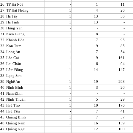
26. TP Hà Nội
-
1
11
27. TP Hải Phòng
1
4
26
28. Hà Tây
1
13
36
29. Hà Tĩnh
1
13
-
30. Hưng Yên
-
-
-
31. Kiên Giang
1
8
-
32. Khánh Hòa
1
7
95
33. Kon Tum
1
9
85
34. Long An
1
7
54
35. Lào Cai
1
9
161
36. Lai Châu
1
6
94
37. Lâm Đồng
1
14
147
38. Lạng Sơn
-
-
-
39. Nghệ An
1
19
293
40. Ninh Bình
1
3
20
41. Nam Định
-
-
-
42. Ninh Thuận
1
5
29
43. Phú Thọ
1
10
176
44. Phú Yên
-
7
41
45. Quảng Bình
1
7
57
46. Quảng Nam
1
16
139
47. Quảng Ngãi
1
12
100